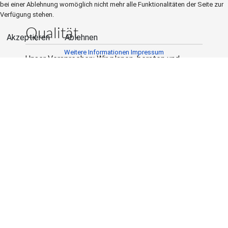
bei einer Ablehnung womöglich nicht mehr alle Funktionalitäten der Seite zur
Verfügung stehen.
Qualität
Akzeptieren
Ablehnen
Weitere Informationen
Impressum
Unser Versprechen: Wir planen, beraten und
setzen um. Höchste Qualität ist dabei unser
Anspruch! Unsere Artikel sind handgefertig und
MADE IN GERMANY.