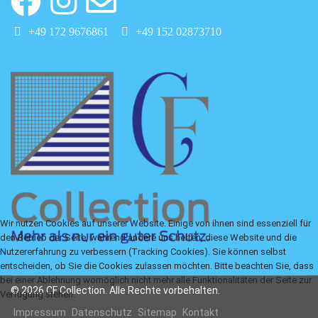
+49 172 9676861
+49 152 02873710
Wir nutzen Cookies auf unserer Website. Einige von ihnen sind essenziell für
den Betrieb der Seite, während andere uns helfen, diese Website und die
Nutzererfahrung zu verbessern (Tracking Cookies). Sie können selbst
entscheiden, ob Sie die Cookies zulassen möchten. Bitte beachten Sie, dass
bei einer Ablehnung womöglich nicht mehr alle Funktionalitäten der Seite zur
© 2026 CF Collection. Alle Rechte vorbehalten.
Verfügung stehen.
Impressum
Datenschutz
Sitemap
Kontakt