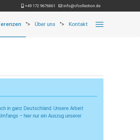
+49 172 9676861
info@cfcollection.de
ferenzen
Über uns
Kontakt
">
">
uch in ganz Deutschland. Unsere Arbeit
Umfangs – hier nur ein Auszug unserer