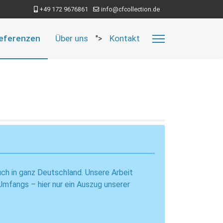
+49 172 9676861
info@cfcollection.de
eferenzen
Über uns
Kontakt
">
uch in ganz Deutschland. Unsere Arbeit
Umfangs – hier nur ein Auszug unserer